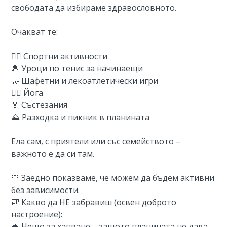
свободата да избираме здравословното.
Очакват те:
🏃‍♂️ Спортни активности
🎾 Уроци по тенис за начинаещи
🤝 Щафетни и лекоатлетически игри
🧘‍♀️ Йога
🏅 Състезания
⛰️ Разходка и пикник в планината
Ела сам, с приятели или със семейството –
важното е да си там.
💙 Заедно показваме, че можем да бъдем активни
без зависимости.
🎒 Какво да НЕ забравиш (освен доброто
настроение):
🥪 Нещо за хапване – защото планината не дава