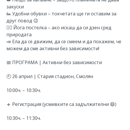
закуски
👟 Удобни обувки – токчетата ще ги оставим за
друг повод 😉
🧘‍♀️ Йога постелка – ако искаш да си дзен сред
природата
📣 Ела да се движим, да се смеем и да покажем, че
можем да сме активни без зависимости!
📅 ПРОГРАМА | Активни без зависимости
🕙 26 април | Стария стадион, Смолян
10:00ч. – 10:30ч.
🔹 Регистрация (усмивките са задължителни 😄)
10:30ч. – 11:30ч.