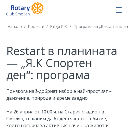
Начало
/
Проекти
/
Бъди Я.К.
/
Програма за „Restart в пла
Restart в планината
— „Я.К Спортен
ден“: програма
Понякога най-добрият избор е най-простият –
движение, природа и време заедно.
На 26 април от 10:00 ч. на Стария стадион в
Смолян, те каним да бъдеш част от събитие,
което насърчава активния начин на живот и