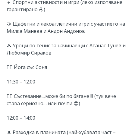
🔹 Спортни активности и игри (леко изпотяване
гарантирано 💪)
🤝 Щафетни и лекоатлетични игри с участието на
Милка Манева и Андон Андонов
🎾 Уроци по тенис за начинаещи с Атанас Тунев и
Любомир Сираков
🧘‍♀️ Йога със Соня
11:30 – 12:00
🏃‍♂️ Състезание....може би по бягане !!! (тук вече
става сериозно… или почти 😎)
12:00 – 14:00
🌲 Разходка в планината (най-хубавата част –